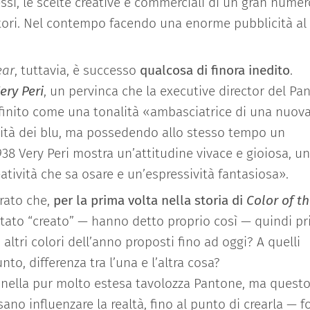
ssi, le scelte creative e commerciali di un gran numer
atori. Nel contempo facendo una enorme pubblicità al
ear
, tuttavia, è successo
qualcosa di finora inedito
.
ery Peri
, un pervinca che la executive director del Pa
efinito come una tonalità «ambasciatrice di una nuov
lità dei blu, ma possedendo allo stesso tempo un
8 Very Peri mostra un’attitudine vivace e gioiosa, u
atività che sa osare e un’espressività fantasiosa».
arato che,
per la prima volta nella storia di
Color of t
 stato “creato” — hanno detto proprio così — quindi p
altri colori dell’anno proposti fino ad oggi? A quelli
o, differenza tra l’una e l’altra cosa?
 nella pur molto estesa tavolozza Pantone, ma questo
no influenzare la realtà, fino al punto di crearla — f