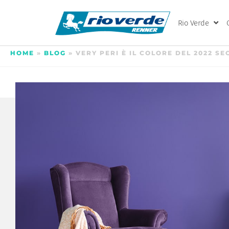
Rio Verde
HOME
»
BLOG
»
VERY PERI È IL COLORE DEL 2022 