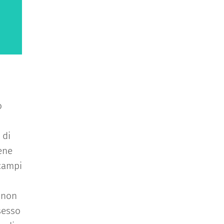
o
 di
iene
 campi
 non
sesso