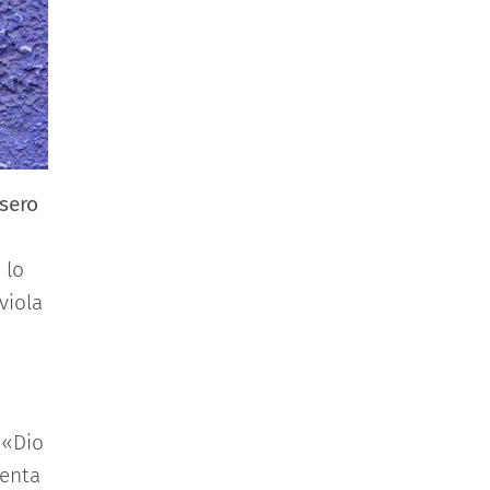
ssero
 lo
viola
: «Dio
venta