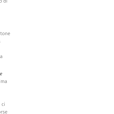
o di
ntone
a
na
he
rima
 ci
orse