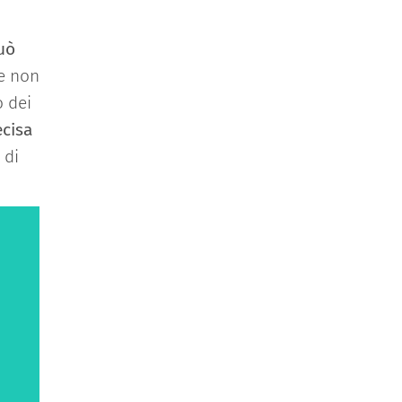
può
le non
o dei
ecisa
 di