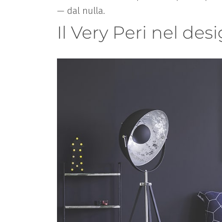
— dal nulla.
Il Very Peri nel desi