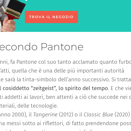
TROVA IL NEGOZIO
o secondo Pantone
anni, fa Pantone col suo tanto acclamato quanto furb
nfatti, quella che è una delle più importanti autorità
le sarà la tinta-simbolo dell’anno successivo. Si tratta
 cosiddetto “zeitgeist”, lo spirito del tempo
. E che v
ti addetti ai lavori, ben attenti a ciò che succede nei
eriali, delle tecnologie.
anno 2000), il
Tangerine
(2012) o il
Classic Blue
(2020)
a messi sotto ai riflettori, di fatto prendendone pos