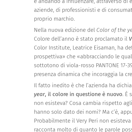
e andando a influenzare, attraverso di e
aziende, di professionisti e di consum
proprio marchio.
Nella nuova edizione del
Color of the y
Colore dell’anno è stato proclamato il
V
Color Institute, Leatrice Eisaman, ha d
prospettiva» che «abbracciando le qua
sottotono di viola-rosso PANTONE 17-393
presenza dinamica che incoraggia la cre
Il fatto inedito è che l’azienda ha dichi
year
, il colore in questione è nuovo
. È
non esisteva? Cosa cambia rispetto agli 
hanno solo dato dei nomi? Ma c’è, appunt
Probabilmente il Very Peri non esisteva
racconta molto di quanto le parole possa