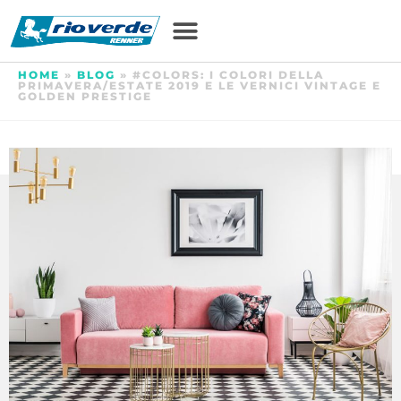
HOME
»
BLOG
»
#COLORS: I COLORI DELLA
PRIMAVERA/ESTATE 2019 E LE VERNICI VINTAGE E
GOLDEN PRESTIGE