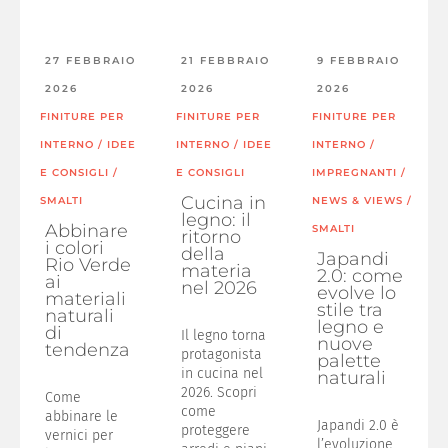
27 FEBBRAIO
21 FEBBRAIO
9 FEBBRAIO
2026
2026
2026
FINITURE PER
FINITURE PER
FINITURE PER
INTERNO
/
IDEE
INTERNO
/
IDEE
INTERNO
/
E CONSIGLI
/
E CONSIGLI
IMPREGNANTI
/
Cucina in
SMALTI
NEWS & VIEWS
/
legno: il
Abbinare
SMALTI
ritorno
i colori
della
Japandi
Rio Verde
materia
2.0: come
ai
nel 2026
evolve lo
materiali
stile tra
naturali
legno e
di
Il legno torna
nuove
tendenza
protagonista
palette
in cucina nel
naturali
2026. Scopri
Come
come
abbinare le
Japandi 2.0 è
proteggere
vernici per
l’evoluzione