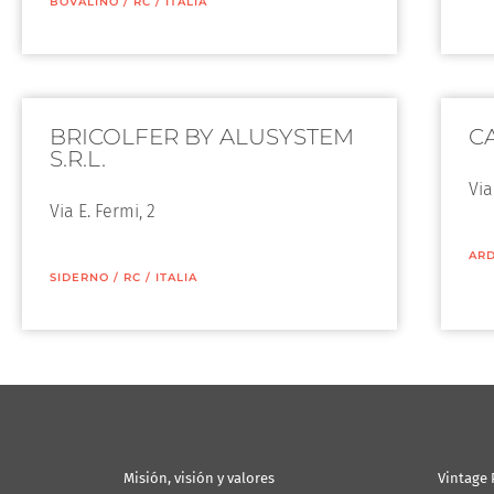
BOVALINO
/
RC
/
ITALIA
BRICOLFER BY ALUSYSTEM
CA
S.R.L.
Via
Via E. Fermi, 2
AR
SIDERNO
/
RC
/
ITALIA
Misión, visión y valores
Vintage 