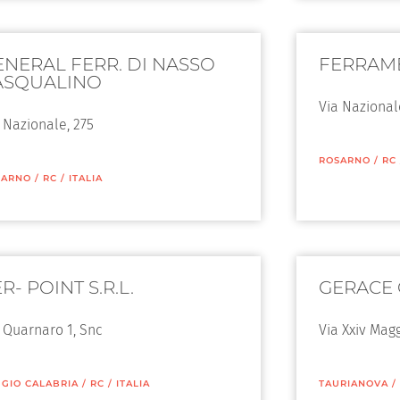
ENERAL FERR. DI NASSO
FERRAM
ASQUALINO
Via Nazional
 Nazionale, 275
ROSARNO
/
RC
SARNO
/
RC
/
ITALIA
R- POINT S.R.L.
GERACE 
 Quarnaro 1, Snc
Via Xxiv Mag
GIO CALABRIA
/
RC
/
ITALIA
TAURIANOVA
/