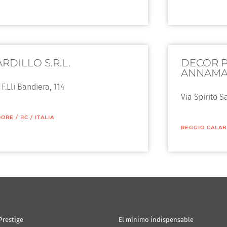
RDILLO S.R.L.
DECOR P
ANNAMA
 F.Lli Bandiera, 114
Via Spirito S
DORE
/
RC
/
ITALIA
REGGIO CALAB
Prestige
El mínimo indispensable