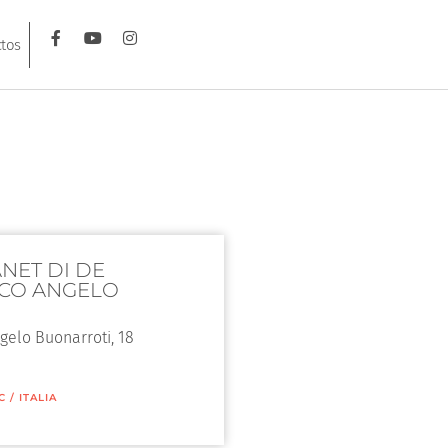
tos
ANET DI DE
CO ANGELO
gelo Buonarroti, 18
C
/
ITALIA