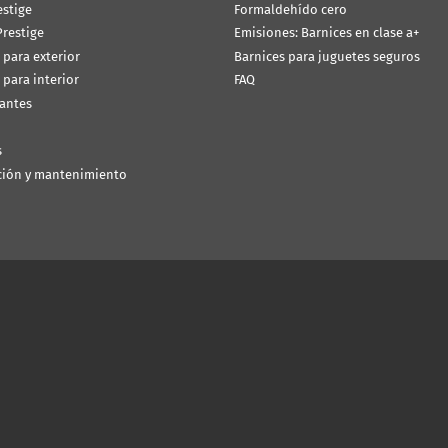
estige
Formaldehído cero
restige
Emisiones: Barnices en clase a+
 para exterior
Barnices para juguetes seguros
 para interior
FAQ
antes
s
ción y mantenimiento