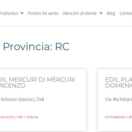
Productos
Puntos de venta
Atención al cliente
Blog
Contac
Provincia: RC
DIL MERCURI DI MERCURI
EDIL PL
INCENZO
DOMENI
 Antonio Gramsci, 548
Via Michelan
LICUCCO
/
RC
/
ITALIA
CITTANOVA
/
R