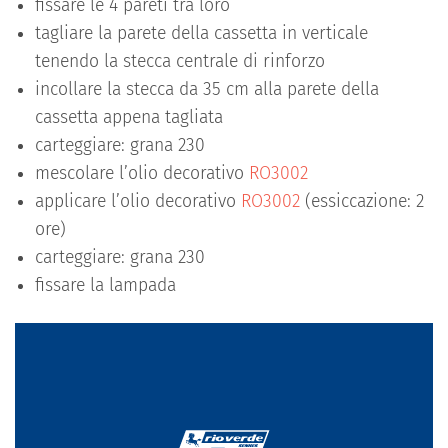
fissare le 4 pareti tra loro
tagliare la parete della cassetta in verticale
tenendo la stecca centrale di rinforzo
incollare la stecca da 35 cm alla parete della
cassetta appena tagliata
carteggiare: grana 230
mescolare l’olio decorativo
RO3002
applicare l’olio decorativo
RO3002
(essiccazione: 2
ore)
carteggiare: grana 230
fissare la lampada