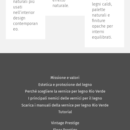
effetto
naturali più
legni caldi,
naturale.
usati
palette
nell’interior
naturali e
design
finiture
contemporan
opache per
eo.
interni
equilibrati.
Missione e valori
Estetica e protezione del legno
Perché scegliere la vernice per legno Rio Verde
I principali nemici delle vernici per il legno
Scarica i manuali della vernice per legno Rio Verde
Tutorial
Vintage Prestige
Floor Prestige