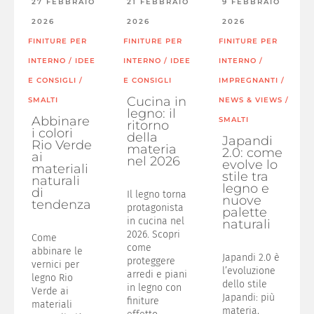
27 FEBBRAIO
21 FEBBRAIO
9 FEBBRAIO
2026
2026
2026
FINITURE PER
FINITURE PER
FINITURE PER
INTERNO
/
IDEE
INTERNO
/
IDEE
INTERNO
/
E CONSIGLI
/
E CONSIGLI
IMPREGNANTI
/
Cucina in
SMALTI
NEWS & VIEWS
/
legno: il
Abbinare
SMALTI
ritorno
i colori
della
Japandi
Rio Verde
materia
2.0: come
ai
nel 2026
evolve lo
materiali
stile tra
naturali
legno e
di
Il legno torna
nuove
tendenza
protagonista
palette
in cucina nel
naturali
2026. Scopri
Come
come
abbinare le
Japandi 2.0 è
proteggere
vernici per
l’evoluzione
arredi e piani
legno Rio
dello stile
in legno con
Verde ai
Japandi: più
finiture
materiali
materia,