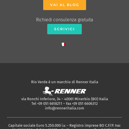
VAI AL BLOG
Richiedi consulenza gratuita
SCRIVICI
Rio Verde è un marchio di Renner Italia
via Ronchi Inferiore, 34 – 40061 Minerbio (BO) Italia
Tel +39 051 6618211 – Fax +39 051 6606312
info@renneritalia.com
Capitale sociale Euro 5.250.000 i.v. – Registro imprese BO C.F/P. Iva: