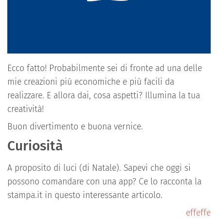
Ecco fatto! Probabilmente sei di fronte ad una delle
mie creazioni più economiche e più facili da
realizzare. E allora dai, cosa aspetti? Illumina la tua
creatività!
Buon divertimento e buona vernice.
Curiosità
A proposito di luci (di Natale). Sapevi che oggi si
possono comandare con una app? Ce lo racconta la
stampa.it in questo interessante articolo.
effeffe