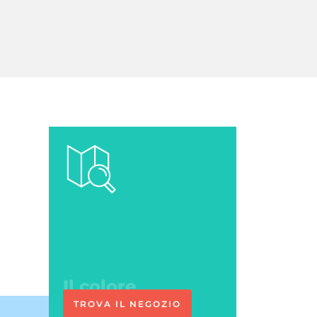
Ci vediamo
in negozio
TROVA IL NEGOZIO