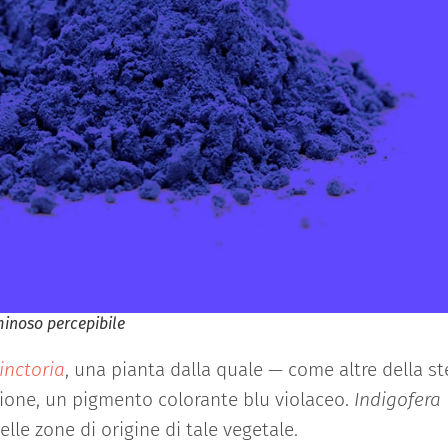
minoso percepibile
inctoria
, una pianta dalla quale — come altre della s
zione, un pigmento colorante blu violaceo.
Indigofera
elle zone di origine di tale vegetale.