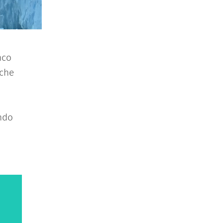
nco
nche
ando