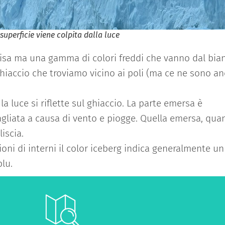
superficie viene colpita dalla luce
isa ma una gamma di colori freddi che vanno dal bia
 ghiaccio che troviamo vicino ai poli (ma ce ne sono a
 luce si riflette sul ghiaccio. La parte emersa è
agliata a causa di vento e piogge. Quella emersa, qu
iscia.
oni di interni il color iceberg indica generalmente un
lu.