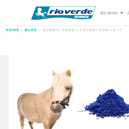
Rio Verde
HOME
»
BLOG
»
QUANTI SONO I COLORI CON LA I?