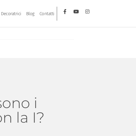
Decoratrici
Blog
Contatti
sono i
n la I?