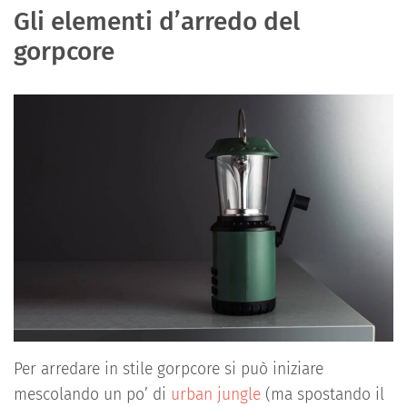
Gli elementi d’arredo del
gorpcore
Per arredare in stile gorpcore si può iniziare
mescolando un po’ di
urban jungle
(ma spostando il