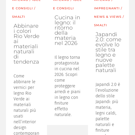
E CONSIGLI
/
E CONSIGLI
IMPREGNANTI
/
Cucina in
SMALTI
NEWS & VIEWS
/
legno: il
Abbinare
SMALTI
ritorno
i colori
della
Japandi
Rio Verde
materia
2.0: come
ai
nel 2026
evolve lo
materiali
stile tra
naturali
legno e
di
Il legno torna
nuove
tendenza
protagonista
palette
in cucina nel
naturali
2026. Scopri
Come
come
abbinare le
Japandi 2.0 è
proteggere
vernici per
l’evoluzione
arredi e piani
legno Rio
dello stile
in legno con
Verde ai
Japandi: più
finiture
materiali
materia,
effetto
naturali più
legni caldi,
naturale.
usati
palette
nell’interior
naturali e
design
finiture
contemporan