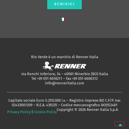
SCRIVICI
Rio Verde è un marchio di Renner Italia
via Ronchi Inferiore, 34 – 40061 Minerbio (BO) Italia
Tel +39 051 6618211 – Fax +39 051 6606312
info@renneritalia.com
Capitale sociale Euro 5.250.000 i.v. – Registro imprese BO C.F/P. Iva:
02433001209 – R.E.A. 439235 – Codice meccanografico BO052481
Copyright © 2026 Renner Italia S.p.A
Privacy Policy
|
Cookie Policy