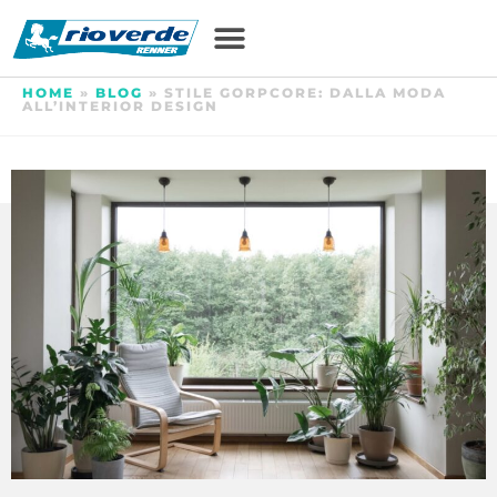
HOME
»
BLOG
»
STILE GORPCORE: DALLA MODA
ALL’INTERIOR DESIGN