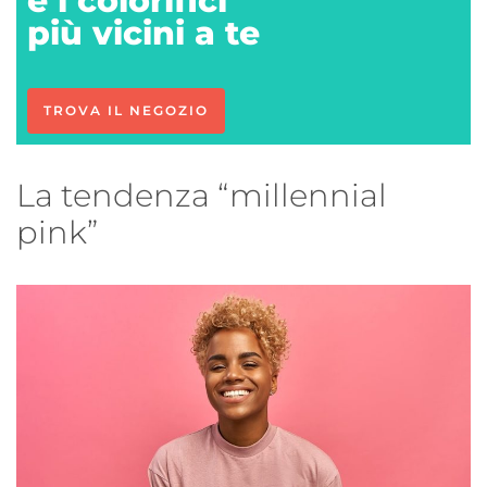
e i colorifici
più vicini a te
TROVA IL NEGOZIO
La tendenza “millennial
pink”