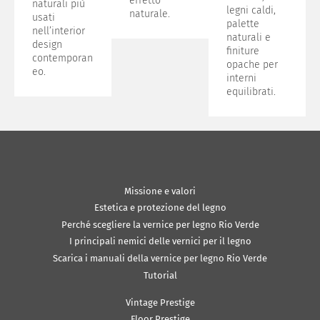
effetto
naturali più
legni caldi,
naturale.
usati
palette
nell’interior
naturali e
design
finiture
contemporan
opache per
eo.
interni
equilibrati.
Missione e valori
Estetica e protezione del legno
Perché scegliere la vernice per legno Rio Verde
I principali nemici delle vernici per il legno
Scarica i manuali della vernice per legno Rio Verde
Tutorial
Vintage Prestige
Floor Prestige