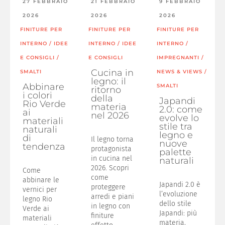
27 FEBBRAIO
21 FEBBRAIO
9 FEBBRAIO
2026
2026
2026
FINITURE PER
FINITURE PER
FINITURE PER
INTERNO
/
IDEE
INTERNO
/
IDEE
INTERNO
/
E CONSIGLI
/
E CONSIGLI
IMPREGNANTI
/
Cucina in
SMALTI
NEWS & VIEWS
/
legno: il
Abbinare
SMALTI
ritorno
i colori
della
Japandi
Rio Verde
materia
2.0: come
ai
nel 2026
evolve lo
materiali
stile tra
naturali
legno e
di
Il legno torna
nuove
tendenza
protagonista
palette
in cucina nel
naturali
2026. Scopri
Come
come
abbinare le
Japandi 2.0 è
proteggere
vernici per
l’evoluzione
arredi e piani
legno Rio
dello stile
in legno con
Verde ai
Japandi: più
finiture
materiali
materia,